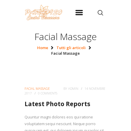
Facial Massage
Home
Tutti gli articoli
HOME
Facial Massage
CENTRO BENESSERE
PARADISO
CONTATTI
FACIAL MASSAGE
BY
ADMIN
14 NOVEMBRE
PRIVACY
2017
0
COMMENTS
Latest Photo Reports
Quuntur magni dolores eos qui ratione
voluptatem sequi nesciunt. Neque porro
quisquam est, qui dolorem ipsum quiaolor sit