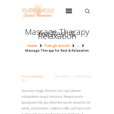
Massage Therapy
for Rest &
Relaxation
HOME
Home
Tutti gli articoli
...
Massage Therapy for Rest & Relaxation
CENTRO BENESSERE
PARADISO
CONTATTI
FACIAL MASSAGE
BY
ADMIN
18 SETTEMBRE
PRIVACY
2017
Quuntur magni dolores eos qui ratione
voluptatem sequi nesciunt. Neque porro
quisquam est, qui dolorem ipsum quiaolor sit
amet, consectetur, adipisci velit, sed quia non
numquam eius modi tempora incidunt ut