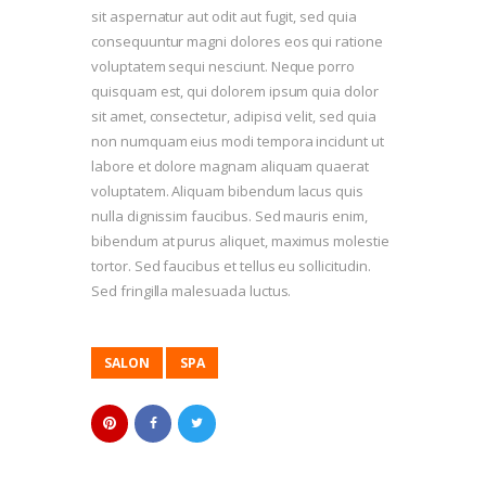
sit aspernatur aut odit aut fugit, sed quia
consequuntur magni dolores eos qui ratione
voluptatem sequi nesciunt. Neque porro
quisquam est, qui dolorem ipsum quia dolor
sit amet, consectetur, adipisci velit, sed quia
non numquam eius modi tempora incidunt ut
labore et dolore magnam aliquam quaerat
voluptatem. Aliquam bibendum lacus quis
nulla dignissim faucibus. Sed mauris enim,
bibendum at purus aliquet, maximus molestie
tortor. Sed faucibus et tellus eu sollicitudin.
Sed fringilla malesuada luctus.
SALON
SPA